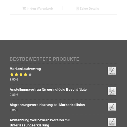
In den Warenkorb
Zeige Details
BESTBEWERTETE PRODUKTE
Markenkaufvertrag
Bewertet mit
9,85
€
von 5
4.00
Anstellungsvertrag für geringfügig Beschäftigte
9,85
€
Abgrenzungsvereinbarung bei Markenkollision
9,85
€
Abmahnung Wettbewerbsverstoß mit
Unterlassungserklärung