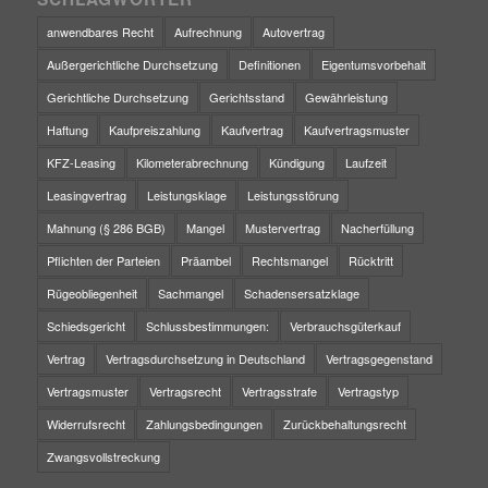
anwendbares Recht
Aufrechnung
Autovertrag
Außergerichtliche Durchsetzung
Definitionen
Eigentumsvorbehalt
Gerichtliche Durchsetzung
Gerichtsstand
Gewährleistung
Haftung
Kaufpreiszahlung
Kaufvertrag
Kaufvertragsmuster
KFZ-Leasing
Kilometerabrechnung
Kündigung
Laufzeit
Leasingvertrag
Leistungsklage
Leistungsstörung
Mahnung (§ 286 BGB)
Mangel
Mustervertrag
Nacherfüllung
Pflichten der Parteien
Präambel
Rechtsmangel
Rücktritt
Rügeobliegenheit
Sachmangel
Schadensersatzklage
Schiedsgericht
Schlussbestimmungen:
Verbrauchsgüterkauf
Vertrag
Vertragsdurchsetzung in Deutschland
Vertragsgegenstand
Vertragsmuster
Vertragsrecht
Vertragsstrafe
Vertragstyp
Widerrufsrecht
Zahlungsbedingungen
Zurückbehaltungsrecht
Zwangsvollstreckung