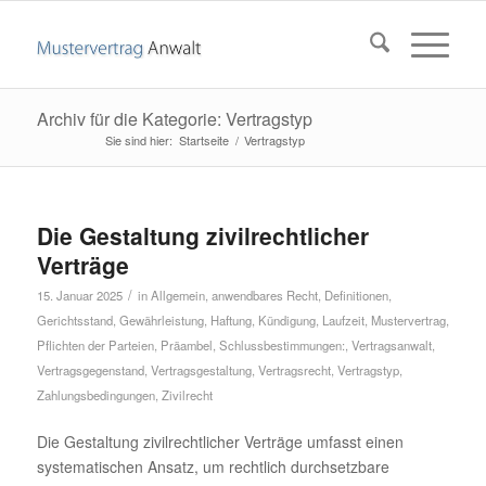
Archiv für die Kategorie: Vertragstyp
Startseite
/
Vertragstyp
Die Gestaltung zivilrechtlicher
Verträge
/
15. Januar 2025
in
Allgemein
,
anwendbares Recht
,
Definitionen
,
Gerichtsstand
,
Gewährleistung
,
Haftung
,
Kündigung
,
Laufzeit
,
Mustervertrag
,
Pflichten der Parteien
,
Präambel
,
Schlussbestimmungen:
,
Vertragsanwalt
,
Vertragsgegenstand
,
Vertragsgestaltung
,
Vertragsrecht
,
Vertragstyp
,
Zahlungsbedingungen
,
Zivilrecht
Die Gestaltung zivilrechtlicher Verträge umfasst einen
systematischen Ansatz, um rechtlich durchsetzbare