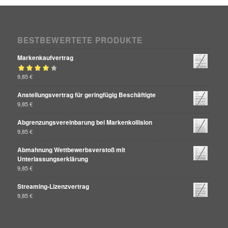
BESTBEWERTETE PRODUKTE
Markenkaufvertrag
Bewertet mit
9,85
€
von 5
4.00
Anstellungsvertrag für geringfügig Beschäftigte
9,85
€
Abgrenzungsvereinbarung bei Markenkollision
9,85
€
Abmahnung Wettbewerbsverstoß mit
Unterlassungserklärung
9,85
€
Streaming-Lizenzvertrag
9,85
€