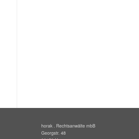
horak . Rechtsanwälte mbB
Georgstr. 48