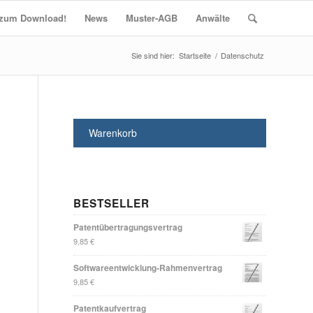
t zum Download!
News
Muster-AGB
Anwälte
Startseite
/
Datenschutz
Warenkorb
BESTSELLER
Patentübertragungsvertrag
9,85
€
Softwareentwicklung-Rahmenvertrag
9,85
€
Patentkaufvertrag