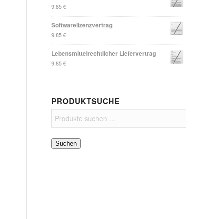
9,85
€
Softwarelizenzvertrag
9,85
€
Lebensmittelrechtlicher Liefervertrag
9,85
€
PRODUKTSUCHE
Suchen