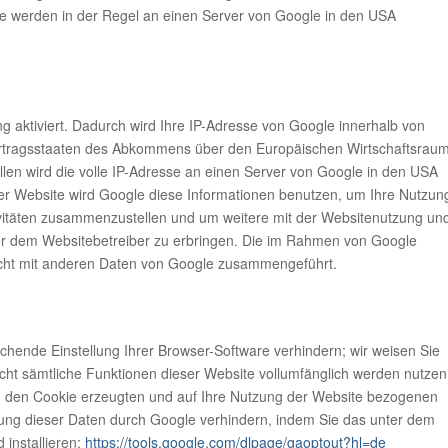
te werden in der Regel an einen Server von Google in den USA
g aktiviert. Dadurch wird Ihre IP-Adresse von Google innerhalb von
Vertragsstaaten des Abkommens über den Europäischen Wirtschaftsrau
llen wird die volle IP-Adresse an einen Server von Google in den USA
ser Website wird Google diese Informationen benutzen, um Ihre Nutzun
vitäten zusammenzustellen und um weitere mit der Websitenutzung un
er dem Websitebetreiber zu erbringen. Die im Rahmen von Google
nicht mit anderen Daten von Google zusammengeführt.
hende Einstellung Ihrer Browser-Software verhindern; wir weisen Sie
nicht sämtliche Funktionen dieser Website vollumfänglich werden nutzen
h den Cookie erzeugten und auf Ihre Nutzung der Website bezogenen
itung dieser Daten durch Google verhindern, indem Sie das unter dem
 installieren:
https://tools.google.com/dlpage/gaoptout?hl=de