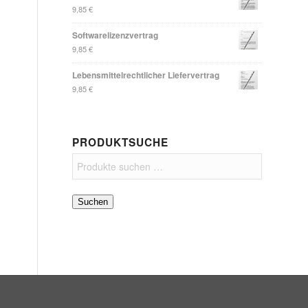
9,85
€
Softwarelizenzvertrag
9,85
€
Lebensmittelrechtlicher Liefervertrag
9,85
€
PRODUKTSUCHE
Suchen