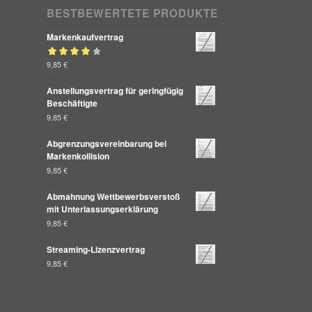
BESTBEWERTETE PRODUKTE
Markenkaufvertrag
Bewertet mit
9,85
€
von 5
4.00
Anstellungsvertrag für geringfügig
Beschäftigte
9,85
€
Abgrenzungsvereinbarung bei
Markenkollision
9,85
€
Abmahnung Wettbewerbsverstoß
mit Unterlassungserklärung
9,85
€
Streaming-Lizenzvertrag
9,85
€