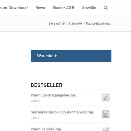
t zum Download!
News
Muster-AGB
Anwälte
Startseite
/
Kaufpreiszahlung
Warenkorb
BESTSELLER
Patentübertragungsvertrag
9,85
€
Softwareentwicklung-Rahmenvertrag
9,85
€
Patentkaufvertrag