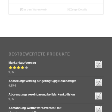
In den Warenkorb
Zeige Details
BESTBEWERTETE PRODUKTE
Markenkaufvertrag
Bewertet mit
9,85
€
von 5
4.00
Anstellungsvertrag für geringfügig Beschäftigte
9,85
€
Abgrenzungsvereinbarung bei Markenkollision
9,85
€
Abmahnung Wettbewerbsverstoß mit