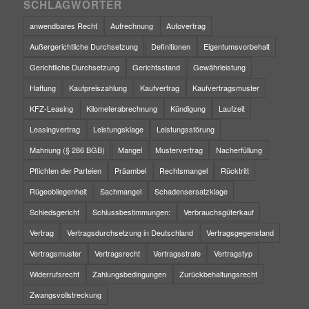
SCHLAGWÖRTER
anwendbares Recht
Aufrechnung
Autovertrag
Außergerichtliche Durchsetzung
Definitionen
Eigentumsvorbehalt
Gerichtliche Durchsetzung
Gerichtsstand
Gewährleistung
Haftung
Kaufpreiszahlung
Kaufvertrag
Kaufvertragsmuster
KFZ-Leasing
Kilometerabrechnung
Kündigung
Laufzeit
Leasingvertrag
Leistungsklage
Leistungsstörung
Mahnung (§ 286 BGB)
Mangel
Mustervertrag
Nacherfüllung
Pflichten der Parteien
Präambel
Rechtsmangel
Rücktritt
Rügeobliegenheit
Sachmangel
Schadensersatzklage
Schiedsgericht
Schlussbestimmungen:
Verbrauchsgüterkauf
Vertrag
Vertragsdurchsetzung in Deutschland
Vertragsgegenstand
Vertragsmuster
Vertragsrecht
Vertragsstrafe
Vertragstyp
Widerrufsrecht
Zahlungsbedingungen
Zurückbehaltungsrecht
Zwangsvollstreckung