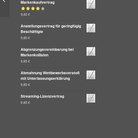
Markenkaufvertrag
Designverletzung
Bewertet mit
9,85
€
von 5
4.00
Anstellungsvertrag für geringfügig
Beschäftigte
9,85
€
Abgrenzungsvereinbarung bei
Markenkollision
9,85
€
Abmahnung Wettbewerbsverstoß
mit Unterlassungserklärung
9,85
€
Streaming-Lizenzvertrag
9,85
€