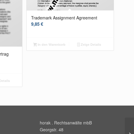
Trademark Assignment Agreement
9,85
€
In den Warenkorb
Zeige Details
rtrag
Details
horak . Rechtsanwälte mbB
Georgstr. 48