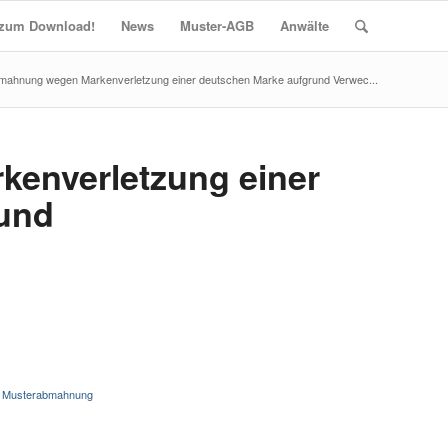
t zum Download!
News
Muster-AGB
Anwälte
mahnung wegen Markenverletzung einer deutschen Marke aufgrund Verwec...
enverletzung einer
rund
,
Musterabmahnung