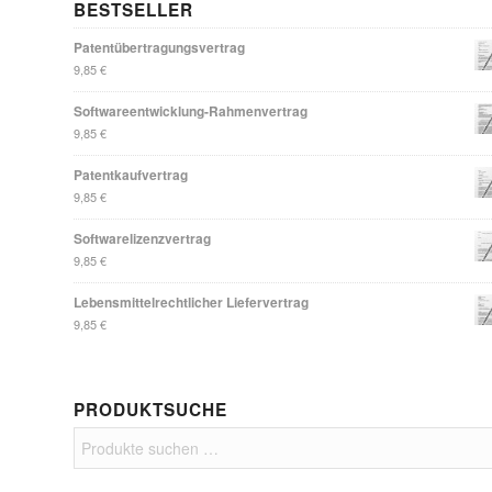
BESTSELLER
Patentübertragungsvertrag
9,85
€
Softwareentwicklung-Rahmenvertrag
9,85
€
Patentkaufvertrag
9,85
€
Softwarelizenzvertrag
9,85
€
Lebensmittelrechtlicher Liefervertrag
9,85
€
PRODUKTSUCHE