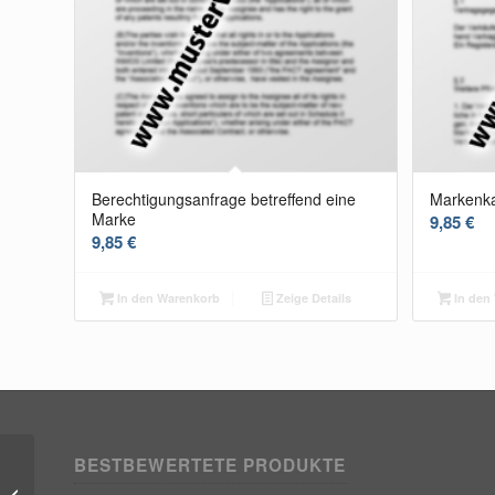
Berechtigungsanfrage betreffend eine
Markenka
Marke
9,85
€
9,85
€
In den Warenkorb
Zeige Details
In den
BESTBEWERTETE PRODUKTE
Abmahnung wegen einer
Geschmacksmusterverletzung/