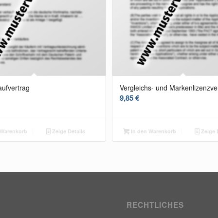
ufvertrag
Vergleichs- und Markenlizenzve
9,85
€
 Warenkorb
Zeige Details
In den Warenkorb
Zeige 
RECHTLICHES