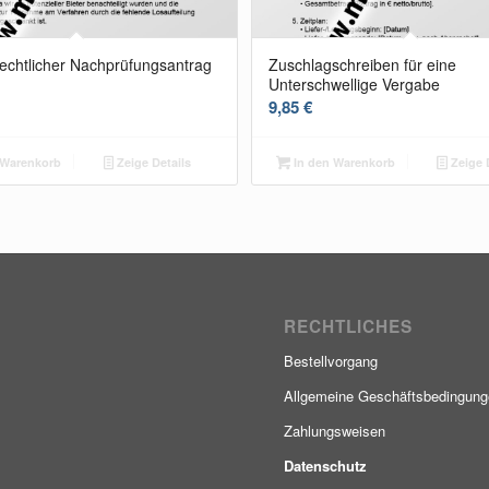
echtlicher Nachprüfungsantrag
Zuschlagschreiben für eine
Unterschwellige Vergabe
9,85
€
 Warenkorb
Zeige Details
In den Warenkorb
Zeige 
RECHTLICHES
Bestellvorgang
Allgemeine Geschäftsbedingun
Zahlungsweisen
Datenschutz