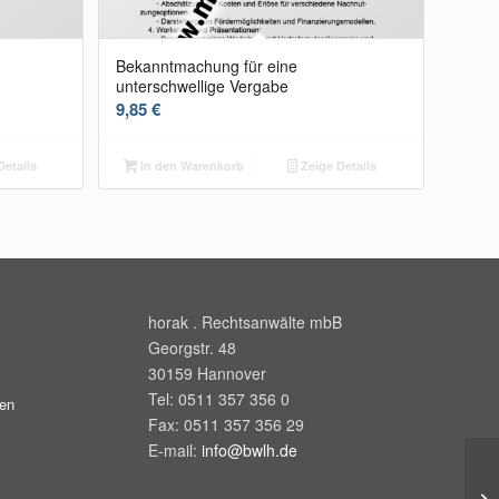
Bekanntmachung für eine
unterschwellige Vergabe
9,85
€
Details
In den Warenkorb
Zeige Details
horak . Rechtsanwälte mbB
Georgstr. 48
30159
Hannover
Tel:
0511 357 356 0
gen
Fax:
0511 357 356 29
E-mail:
info@bwlh.de