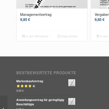
Managementvertrag
Vergaber
9,85
€
9,85
€
In den Warenkorb
Zeige Details
In den
BESTBEWERTETE PRODUKTE
Markenkaufvertrag
Bewertet mit
9,85
€
von 5
4.00
Anstellungsvertrag für geringfügig
Muster eines
Beschäftigte
Bewerberangabenblatts
9,85
€