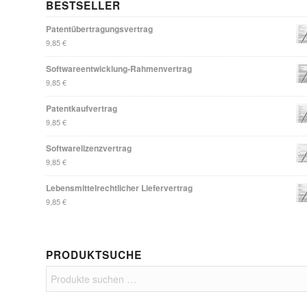
BESTSELLER
Patentübertragungsvertrag
9,85
€
Softwareentwicklung-Rahmenvertrag
9,85
€
Patentkaufvertrag
9,85
€
Softwarelizenzvertrag
9,85
€
Lebensmittelrechtlicher Liefervertrag
9,85
€
PRODUKTSUCHE