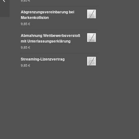
für eine EU-Vergabe
Abgrenzungsvereinbarung bei
Markenkollision
9,85
€
Abmahnung Wettbewerbsverstoß
mit Unterlassungserklärung
9,85
€
Streaming-Lizenzvertrag
9,85
€