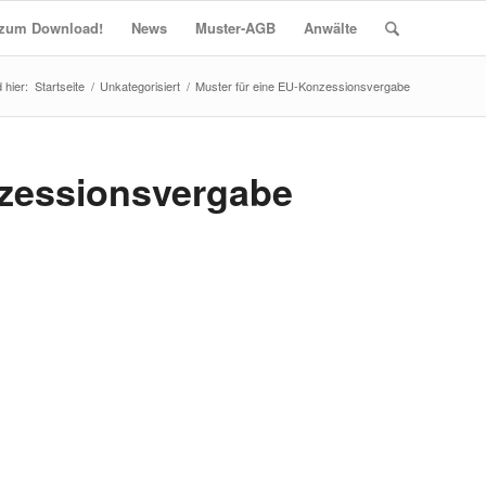
t zum Download!
News
Muster-AGB
Anwälte
Startseite
/
Unkategorisiert
/
Muster für eine EU-Konzessionsvergabe
nzessionsvergabe