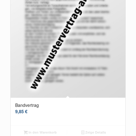
Bandvertrag
9,85
€
In den Warenkorb
Zeige Details