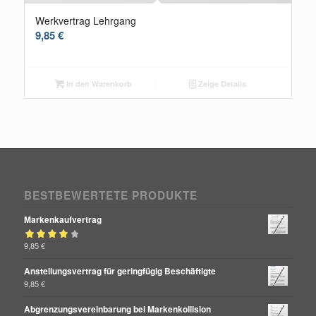
Werkvertrag Lehrgang
9,85
€
In den Warenkorb
Zeige Details
BESTBEWERTETE PRODUKTE
Markenkaufvertrag
Bewertet mit
9,85
€
von 5
4.00
Anstellungsvertrag für geringfügig Beschäftigte
9,85
€
Abgrenzungsvereinbarung bei Markenkollision