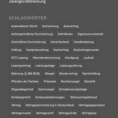
Zwangsvollstreckung
SCHLAGWÖRTER
anwendbares Recht
Aufrechnung
Autovertrag
Außergerichtliche Durchsetzung
Definitionen
Eigentumsvorbehalt
Gerichtliche Durchsetzung
Gerichtsstand
Gewährleistung
Haftung
Kaufpreiszahlung
Kaufvertrag
Kaufvertragsmuster
KFZ-Leasing
Kilometerabrechnung
Kündigung
Laufzeit
Leasingvertrag
Leistungsklage
Leistungsstörung
Mahnung (§ 286 BGB)
Mangel
Mustervertrag
Nacherfüllung
Pflichten der Parteien
Präambel
Rechtsmangel
Rücktritt
Rügeobliegenheit
Sachmangel
Schadensersatzklage
Schiedsgericht
Schlussbestimmungen:
Verbrauchsgüterkauf
Vertrag
Vertragsdurchsetzung in Deutschland
Vertragsgegenstand
Vertragsmuster
Vertragsrecht
Vertragsstrafe
Vertragstyp