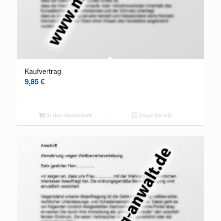
Kaufvertrag
9,85
€
In den Warenkorb
Zeige Details