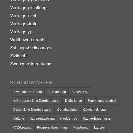
Vertragsgestaltung
Vertragsrecht
Vertragsstrafe
Vertragstyp
Wettbewerbsrecht
Zahlungsbedingungen
Zivilrecht
Zwangsvollstreckung
SCHLAGWÖRTER
anwendbares Recht
Aufrechnung
Autovertrag
Außergerichtliche Durchsetzung
Definitionen
Eigentumsvorbehalt
Gerichtliche Durchsetzung
Gerichtsstand
Gewährleistung
Haftung
Kaufpreiszahlung
Kaufvertrag
Kaufvertragsmuster
KFZ-Leasing
Kilometerabrechnung
Kündigung
Laufzeit