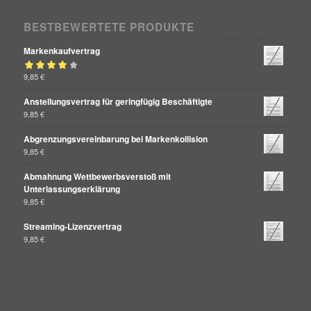
BESTBEWERTETE PRODUKTE
Markenkaufvertrag
Bewertet mit
9,85
€
von 5
4.00
Anstellungsvertrag für geringfügig Beschäftigte
9,85
€
Abgrenzungsvereinbarung bei Markenkollision
9,85
€
Abmahnung Wettbewerbsverstoß mit
Unterlassungserklärung
9,85
€
Streaming-Lizenzvertrag
9,85
€