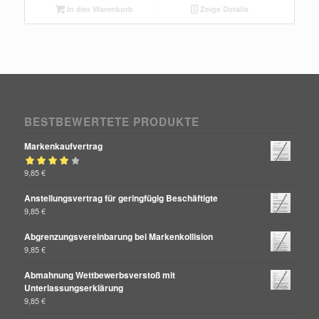
In den Warenkorb
Zeige Details
BESTBEWERTETE PRODUKTE
Markenkaufvertrag
Bewertet mit
9,85
€
von 5
4.00
Anstellungsvertrag für geringfügig Beschäftigte
9,85
€
Abgrenzungsvereinbarung bei Markenkollision
9,85
€
Abmahnung Wettbewerbsverstoß mit
Unterlassungserklärung
9,85
€