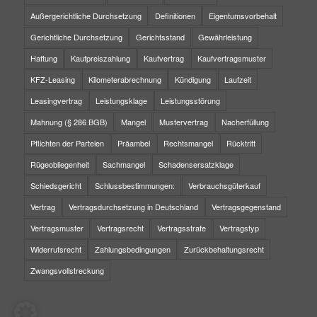
Außergerichtliche Durchsetzung
Definitionen
Eigentumsvorbehalt
Gerichtliche Durchsetzung
Gerichtsstand
Gewährleistung
Haftung
Kaufpreiszahlung
Kaufvertrag
Kaufvertragsmuster
KFZ-Leasing
Kilometerabrechnung
Kündigung
Laufzeit
Leasingvertrag
Leistungsklage
Leistungsstörung
Mahnung (§ 286 BGB)
Mangel
Mustervertrag
Nacherfüllung
Pflichten der Parteien
Präambel
Rechtsmangel
Rücktritt
Rügeobliegenheit
Sachmangel
Schadensersatzklage
Schiedsgericht
Schlussbestimmungen:
Verbrauchsgüterkauf
Vertrag
Vertragsdurchsetzung in Deutschland
Vertragsgegenstand
Vertragsmuster
Vertragsrecht
Vertragsstrafe
Vertragstyp
Widerrufsrecht
Zahlungsbedingungen
Zurückbehaltungsrecht
Zwangsvollstreckung