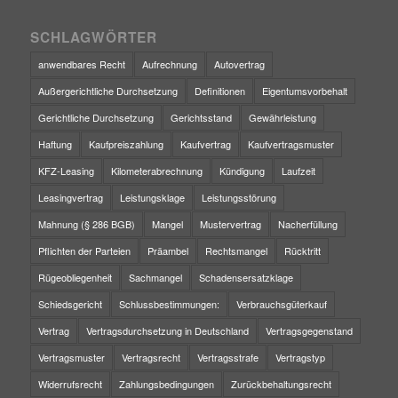
SCHLAGWÖRTER
anwendbares Recht
Aufrechnung
Autovertrag
Außergerichtliche Durchsetzung
Definitionen
Eigentumsvorbehalt
Gerichtliche Durchsetzung
Gerichtsstand
Gewährleistung
Haftung
Kaufpreiszahlung
Kaufvertrag
Kaufvertragsmuster
KFZ-Leasing
Kilometerabrechnung
Kündigung
Laufzeit
Leasingvertrag
Leistungsklage
Leistungsstörung
Mahnung (§ 286 BGB)
Mangel
Mustervertrag
Nacherfüllung
Pflichten der Parteien
Präambel
Rechtsmangel
Rücktritt
Rügeobliegenheit
Sachmangel
Schadensersatzklage
Schiedsgericht
Schlussbestimmungen:
Verbrauchsgüterkauf
Vertrag
Vertragsdurchsetzung in Deutschland
Vertragsgegenstand
Vertragsmuster
Vertragsrecht
Vertragsstrafe
Vertragstyp
Widerrufsrecht
Zahlungsbedingungen
Zurückbehaltungsrecht