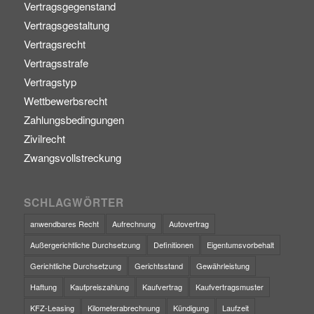
Vertragsgegenstand
Vertragsgestaltung
Vertragsrecht
Vertragsstrafe
Vertragstyp
Wettbewerbsrecht
Zahlungsbedingungen
Zivilrecht
Zwangsvollstreckung
SCHLAGWÖRTER
anwendbares Recht
Aufrechnung
Autovertrag
Außergerichtliche Durchsetzung
Definitionen
Eigentumsvorbehalt
Gerichtliche Durchsetzung
Gerichtsstand
Gewährleistung
Haftung
Kaufpreiszahlung
Kaufvertrag
Kaufvertragsmuster
KFZ-Leasing
Kilometerabrechnung
Kündigung
Laufzeit