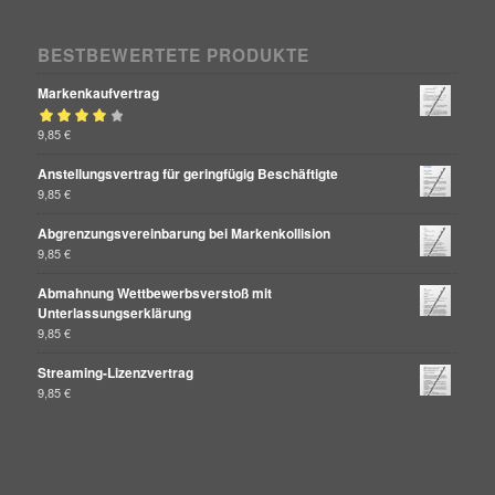
BESTBEWERTETE PRODUKTE
Markenkaufvertrag
Bewertet mit
9,85
€
von 5
4.00
Anstellungsvertrag für geringfügig Beschäftigte
9,85
€
Abgrenzungsvereinbarung bei Markenkollision
9,85
€
Abmahnung Wettbewerbsverstoß mit
Unterlassungserklärung
9,85
€
Streaming-Lizenzvertrag
9,85
€