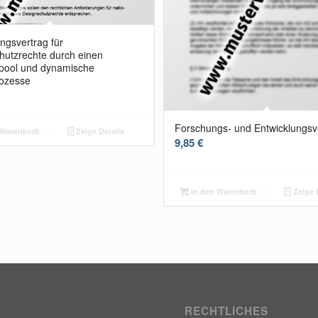
ngsvertrag für
hutzrechte durch einen
pool und dynamische
ozesse
Forschungs- und Entwicklungsv
 Warenkorb
Zeige Details
9,85
€
In den Warenkorb
Zeige 
RECHTLICHES