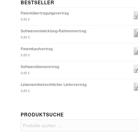
BESTSELLER
Patentübertragungsvertrag
9,85
€
Softwareentwicklung-Rahmenvertrag
9,85
€
Patentkaufvertrag
9,85
€
Softwarelizenzvertrag
9,85
€
Lebensmittelrechtlicher Liefervertrag
9,85
€
PRODUKTSUCHE