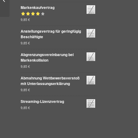
Vergabe
Markenkaufvertrag
Bewertet mit
9,85
€
von 5
4.00
Anstellungsvertrag für geringfügig
Beschäftigte
9,85
€
Abgrenzungsvereinbarung bei
Markenkollision
9,85
€
Abmahnung Wettbewerbsverstoß
mit Unterlassungserklärung
9,85
€
Streaming-Lizenzvertrag
9,85
€