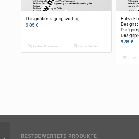
Designübertragungsvertrag
Entwicklu
Designsc
9,85
€
Designer
Designpr
9,85
€
In den Warenkorb
Zeige Details
In den
Bekanntmachung für
BESTBEWERTETE PRODUKTE
eine unterschwellige