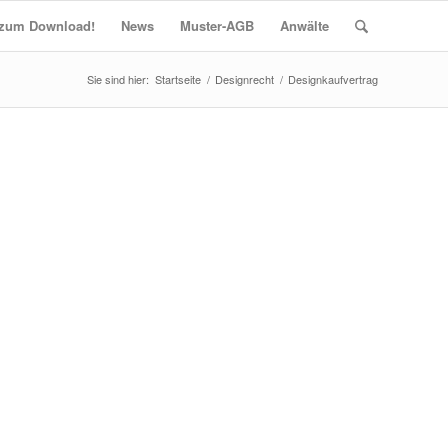
t zum Download!
News
Muster-AGB
Anwälte
Startseite
/
Designrecht
/
Designkaufvertrag