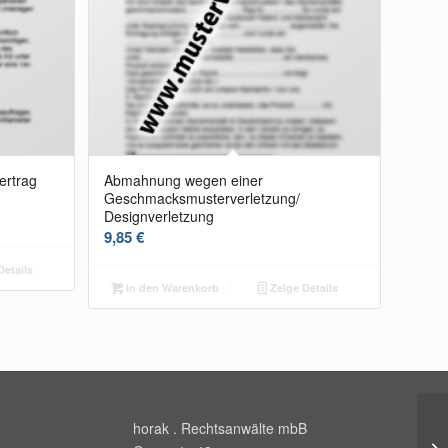
ertrag
Abmahnung wegen einer
Geschmacksmusterverletzung/
Designverletzung
9,85
€
Details
In den Warenkorb
Zeige Details
horak . Rechtsanwälte mbB