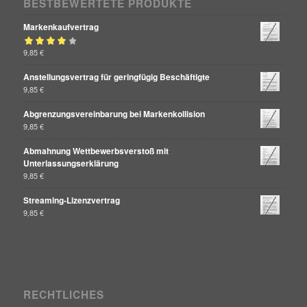
BESTBEWERTETE PRODUKTE
Markenkaufvertrag
Bewertet mit
9,85
€
von 5
4.00
Anstellungsvertrag für geringfügig Beschäftigte
9,85
€
Abgrenzungsvereinbarung bei Markenkollision
9,85
€
Abmahnung Wettbewerbsverstoß mit
Unterlassungserklärung
9,85
€
Streaming-Lizenzvertrag
9,85
€
RECHTLICHES