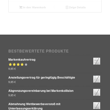
In den Warenkorb
Zeige Details
BESTBEWERTETE PRODUKTE
Markenkaufvertrag
Bewertet mit
9,85
€
von 5
4.00
Anstellungsvertrag für geringfügig Beschäftigte
9,85
€
Abgrenzungsvereinbarung bei Markenkollision
9,85
€
Abmahnung Wettbewerbsverstoß mit
Unterlassungserklärung