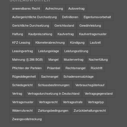
anwendbares Recht
Aufrechnung
Autovertrag
Außergerichtliche Durchsetzung
Definitionen
Eigentumsvorbehalt
Gerichtliche Durchsetzung
Gerichtsstand
Gewährleistung
Haftung
Kaufpreiszahlung
Kaufvertrag
Kaufvertragsmuster
KFZ-Leasing
Kilometerabrechnung
Kündigung
Laufzeit
Leasingvertrag
Leistungsklage
Leistungsstörung
Mahnung (§ 286 BGB)
Mangel
Mustervertrag
Nacherfüllung
Pflichten der Parteien
Präambel
Rechtsmangel
Rücktritt
Rügeobliegenheit
Sachmangel
Schadensersatzklage
Schiedsgericht
Schlussbestimmungen:
Verbrauchsgüterkauf
Vertrag
Vertragsdurchsetzung in Deutschland
Vertragsgegenstand
Vertragsmuster
Vertragsrecht
Vertragsstrafe
Vertragstyp
Widerrufsrecht
Zahlungsbedingungen
Zurückbehaltungsrecht
Zwangsvollstreckung