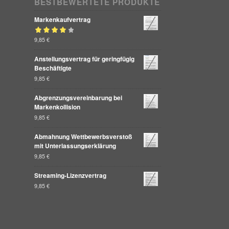
BESTBEWERTETE PRODUKTE
Markenkaufvertrag
Bewertet mit
9,85
€
von 5
4.00
Anstellungsvertrag für geringfügig
Beschäftigte
9,85
€
Abgrenzungsvereinbarung bei
Markenkollision
9,85
€
Abmahnung Wettbewerbsverstoß
mit Unterlassungserklärung
9,85
€
Streaming-Lizenzvertrag
9,85
€