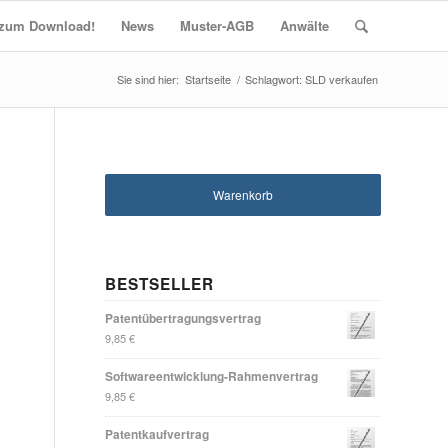
t zum Download!
News
Muster-AGB
Anwälte
Startseite
/
Schlagwort: SLD verkaufen
Warenkorb
BESTSELLER
Patentübertragungsvertrag
9,85
€
Softwareentwicklung-Rahmenvertrag
9,85
€
Patentkaufvertrag