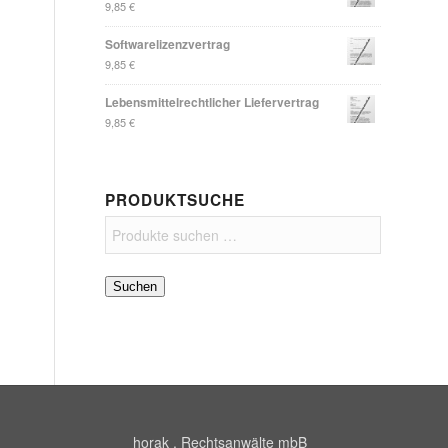
9,85
€
Softwarelizenzvertrag
9,85
€
Lebensmittelrechtlicher Liefervertrag
9,85
€
PRODUKTSUCHE
Suchen
horak . Rechtsanwälte mbB