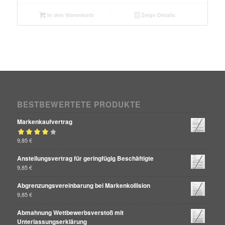
In den Warenkorb
Zeige Details
BESTBEWERTETE PRODUKTE
Markenkaufvertrag
Bewertet mit
9,85
€
von 5
4.00
Anstellungsvertrag für geringfügig Beschäftigte
9,85
€
Abgrenzungsvereinbarung bei Markenkollision
9,85
€
Abmahnung Wettbewerbsverstoß mit
Unterlassungserklärung