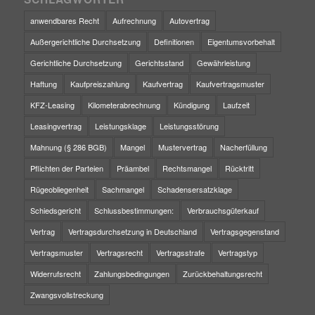
anwendbares Recht
Aufrechnung
Autovertrag
Außergerichtliche Durchsetzung
Definitionen
Eigentumsvorbehalt
Gerichtliche Durchsetzung
Gerichtsstand
Gewährleistung
Haftung
Kaufpreiszahlung
Kaufvertrag
Kaufvertragsmuster
KFZ-Leasing
Kilometerabrechnung
Kündigung
Laufzeit
Leasingvertrag
Leistungsklage
Leistungsstörung
Mahnung (§ 286 BGB)
Mangel
Mustervertrag
Nacherfüllung
Pflichten der Parteien
Präambel
Rechtsmangel
Rücktritt
Rügeobliegenheit
Sachmangel
Schadensersatzklage
Schiedsgericht
Schlussbestimmungen:
Verbrauchsgüterkauf
Vertrag
Vertragsdurchsetzung in Deutschland
Vertragsgegenstand
Vertragsmuster
Vertragsrecht
Vertragsstrafe
Vertragstyp
Widerrufsrecht
Zahlungsbedingungen
Zurückbehaltungsrecht
Zwangsvollstreckung