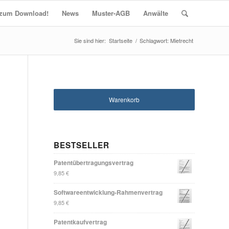
t zum Download!
News
Muster-AGB
Anwälte
Startseite
/
Schlagwort: Mietrecht
Warenkorb
BESTSELLER
Patentübertragungsvertrag
9,85
€
Softwareentwicklung-Rahmenvertrag
9,85
€
Patentkaufvertrag