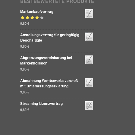
BESTBEWERTETE PRODUKTE
Markenkaufvertrag
Bewertet mit
9,85
€
von 5
4.00
Anstellungsvertrag für geringfügig
Beschäftigte
9,85
€
Abgrenzungsvereinbarung bei
Markenkollision
9,85
€
Abmahnung Wettbewerbsverstoß
mit Unterlassungserklärung
9,85
€
Streaming-Lizenzvertrag
9,85
€