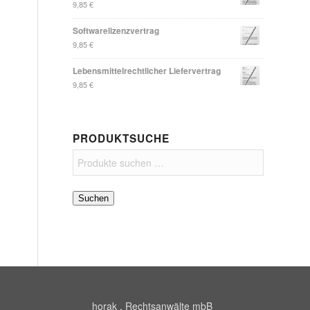
9,85
€
Softwarelizenzvertrag
9,85
€
Lebensmittelrechtlicher Liefervertrag
9,85
€
PRODUKTSUCHE
Suchen
horak . Rechtsanwälte mbB