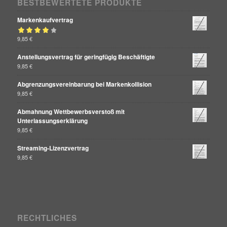
BESTBEWERTETE PRODUKTE
Markenkaufvertrag
Bewertet mit
9,85
€
von 5
4.00
Anstellungsvertrag für geringfügig Beschäftigte
9,85
€
Abgrenzungsvereinbarung bei Markenkollision
9,85
€
Abmahnung Wettbewerbsverstoß mit
Unterlassungserklärung
9,85
€
Streaming-Lizenzvertrag
9,85
€
RECHTLICHES