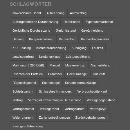
SCHLAGWÖRTER
anwendbares Recht
Aufrechnung
Autovertrag
Außergerichtliche Durchsetzung
Definitionen
Eigentumsvorbehalt
Gerichtliche Durchsetzung
Gerichtsstand
Gewährleistung
Haftung
Kaufpreiszahlung
Kaufvertrag
Kaufvertragsmuster
KFZ-Leasing
Kilometerabrechnung
Kündigung
Laufzeit
Leasingvertrag
Leistungsklage
Leistungsstörung
Mahnung (§ 286 BGB)
Mangel
Mustervertrag
Nacherfüllung
Pflichten der Parteien
Präambel
Rechtsmangel
Rücktritt
Rügeobliegenheit
Sachmangel
Schadensersatzklage
Schiedsgericht
Schlussbestimmungen:
Verbrauchsgüterkauf
Vertrag
Vertragsdurchsetzung in Deutschland
Vertragsgegenstand
Vertragsmuster
Vertragsrecht
Vertragsstrafe
Vertragstyp
Widerrufsrecht
Zahlungsbedingungen
Zurückbehaltungsrecht
Zwangsvollstreckung