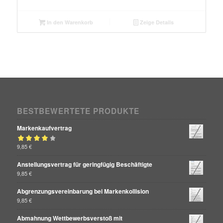
In den Warenkorb
Zeige Details
BESTBEWERTETE PRODUKTE
Markenkaufvertrag
Bewertet mit
9,85
€
von 5
4.00
Anstellungsvertrag für geringfügig Beschäftigte
9,85
€
Abgrenzungsvereinbarung bei Markenkollision
9,85
€
Abmahnung Wettbewerbsverstoß mit