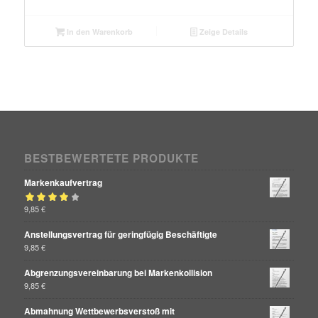
In den Warenkorb
Zeige Details
BESTBEWERTETE PRODUKTE
Markenkaufvertrag
Bewertet mit
9,85
€
von 5
4.00
Anstellungsvertrag für geringfügig Beschäftigte
9,85
€
Abgrenzungsvereinbarung bei Markenkollision
9,85
€
Abmahnung Wettbewerbsverstoß mit