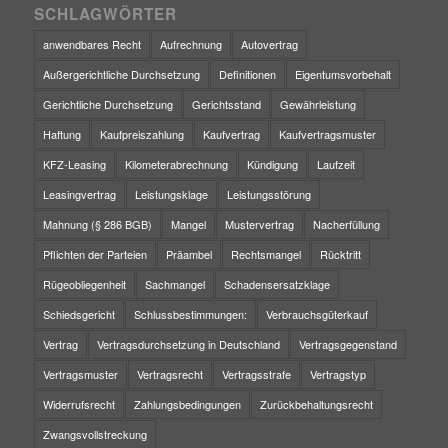
SCHLAGWÖRTER
anwendbares Recht
Aufrechnung
Autovertrag
Außergerichtliche Durchsetzung
Definitionen
Eigentumsvorbehalt
Gerichtliche Durchsetzung
Gerichtsstand
Gewährleistung
Haftung
Kaufpreiszahlung
Kaufvertrag
Kaufvertragsmuster
KFZ-Leasing
Kilometerabrechnung
Kündigung
Laufzeit
Leasingvertrag
Leistungsklage
Leistungsstörung
Mahnung (§ 286 BGB)
Mangel
Mustervertrag
Nacherfüllung
Pflichten der Parteien
Präambel
Rechtsmangel
Rücktritt
Rügeobliegenheit
Sachmangel
Schadensersatzklage
Schiedsgericht
Schlussbestimmungen:
Verbrauchsgüterkauf
Vertrag
Vertragsdurchsetzung in Deutschland
Vertragsgegenstand
Vertragsmuster
Vertragsrecht
Vertragsstrafe
Vertragstyp
Widerrufsrecht
Zahlungsbedingungen
Zurückbehaltungsrecht
Zwangsvollstreckung