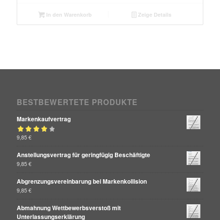
In den Warenkorb
Zeige Details
BESTBEWERTETE PRODUKTE
Markenkaufvertrag
Bewertet mit
9,85
€
von 5
4.00
Anstellungsvertrag für geringfügig Beschäftigte
9,85
€
Abgrenzungsvereinbarung bei Markenkollision
9,85
€
Abmahnung Wettbewerbsverstoß mit
Unterlassungserklärung