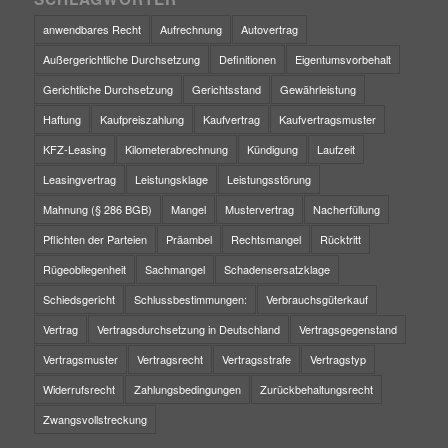
anwendbares Recht
Aufrechnung
Autovertrag
Außergerichtliche Durchsetzung
Definitionen
Eigentumsvorbehalt
Gerichtliche Durchsetzung
Gerichtsstand
Gewährleistung
Haftung
Kaufpreiszahlung
Kaufvertrag
Kaufvertragsmuster
KFZ-Leasing
Kilometerabrechnung
Kündigung
Laufzeit
Leasingvertrag
Leistungsklage
Leistungsstörung
Mahnung (§ 286 BGB)
Mangel
Mustervertrag
Nacherfüllung
Pflichten der Parteien
Präambel
Rechtsmangel
Rücktritt
Rügeobliegenheit
Sachmangel
Schadensersatzklage
Schiedsgericht
Schlussbestimmungen:
Verbrauchsgüterkauf
Vertrag
Vertragsdurchsetzung in Deutschland
Vertragsgegenstand
Vertragsmuster
Vertragsrecht
Vertragsstrafe
Vertragstyp
Widerrufsrecht
Zahlungsbedingungen
Zurückbehaltungsrecht
Zwangsvollstreckung