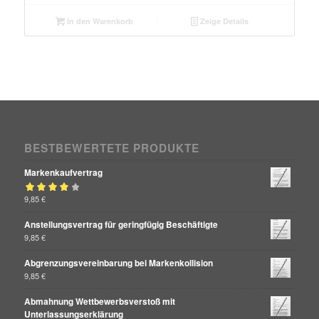
In den Warenkorb
Zeige Details
BESTBEWERTETE PRODUKTE
Markenkaufvertrag
Bewertet mit
9,85
€
von 5
4.00
Anstellungsvertrag für geringfügig Beschäftigte
9,85
€
Abgrenzungsvereinbarung bei Markenkollision
9,85
€
Abmahnung Wettbewerbsverstoß mit
Unterlassungserklärung