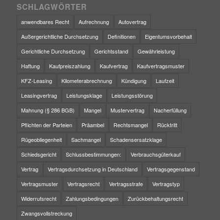
SCHLAGWÖRTER
anwendbares Recht
Aufrechnung
Autovertrag
Außergerichtliche Durchsetzung
Definitionen
Eigentumsvorbehalt
Gerichtliche Durchsetzung
Gerichtsstand
Gewährleistung
Haftung
Kaufpreiszahlung
Kaufvertrag
Kaufvertragsmuster
KFZ-Leasing
Kilometerabrechnung
Kündigung
Laufzeit
Leasingvertrag
Leistungsklage
Leistungsstörung
Mahnung (§ 286 BGB)
Mangel
Mustervertrag
Nacherfüllung
Pflichten der Parteien
Präambel
Rechtsmangel
Rücktritt
Rügeobliegenheit
Sachmangel
Schadensersatzklage
Schiedsgericht
Schlussbestimmungen:
Verbrauchsgüterkauf
Vertrag
Vertragsdurchsetzung in Deutschland
Vertragsgegenstand
Vertragsmuster
Vertragsrecht
Vertragsstrafe
Vertragstyp
Widerrufsrecht
Zahlungsbedingungen
Zurückbehaltungsrecht
Zwangsvollstreckung