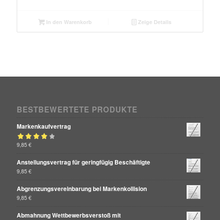
In den Warenkorb
Zeige Details
BESTBEWERTETE PRODUKTE
Markenkaufvertrag
Bewertet mit
9,85
€
von 5
4.00
Anstellungsvertrag für geringfügig Beschäftigte
9,85
€
Abgrenzungsvereinbarung bei Markenkollision
9,85
€
Abmahnung Wettbewerbsverstoß mit