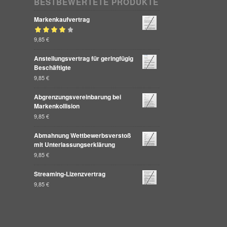
BESTBEWERTETE PRODUKTE
Markenkaufvertrag
Bewertet mit
9,85
€
von 5
4.00
Anstellungsvertrag für geringfügig
Beschäftigte
9,85
€
Abgrenzungsvereinbarung bei
Markenkollision
9,85
€
Abmahnung Wettbewerbsverstoß
mit Unterlassungserklärung
9,85
€
Streaming-Lizenzvertrag
9,85
€