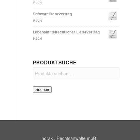
9,85
€
Softwarelizenzvertrag
9,85
€
Lebensmittelrechtlicher Liefervertrag
9,85
€
PRODUKTSUCHE
Suchen
horak . Rechtsanwälte mbB