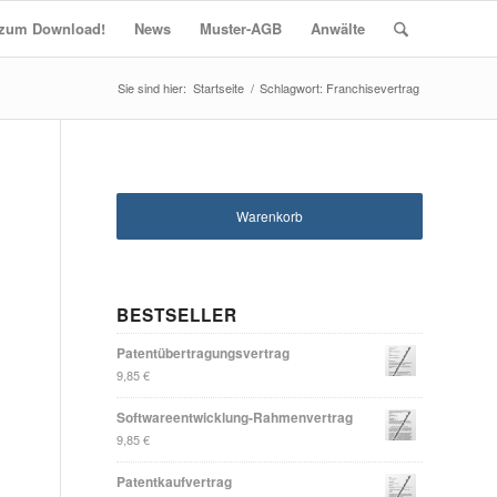
t zum Download!
News
Muster-AGB
Anwälte
Startseite
/
Schlagwort: Franchisevertrag
Warenkorb
BESTSELLER
Patentübertragungsvertrag
9,85
€
Softwareentwicklung-Rahmenvertrag
9,85
€
Patentkaufvertrag