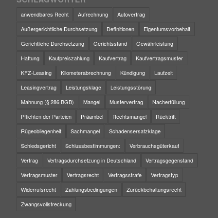
anwendbares Recht
Aufrechnung
Autovertrag
Außergerichtliche Durchsetzung
Definitionen
Eigentumsvorbehalt
Gerichtliche Durchsetzung
Gerichtsstand
Gewährleistung
Haftung
Kaufpreiszahlung
Kaufvertrag
Kaufvertragsmuster
KFZ-Leasing
Kilometerabrechnung
Kündigung
Laufzeit
Leasingvertrag
Leistungsklage
Leistungsstörung
Mahnung (§ 286 BGB)
Mangel
Mustervertrag
Nacherfüllung
Pflichten der Parteien
Präambel
Rechtsmangel
Rücktritt
Rügeobliegenheit
Sachmangel
Schadensersatzklage
Schiedsgericht
Schlussbestimmungen:
Verbrauchsgüterkauf
Vertrag
Vertragsdurchsetzung in Deutschland
Vertragsgegenstand
Vertragsmuster
Vertragsrecht
Vertragsstrafe
Vertragstyp
Widerrufsrecht
Zahlungsbedingungen
Zurückbehaltungsrecht
Zwangsvollstreckung