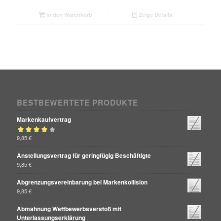
In den Warenkorb
Zeige Details
BESTBEWERTETE PRODUKTE
Markenkaufvertrag
Bewertet mit
9,85
€
von 5
4.00
Anstellungsvertrag für geringfügig Beschäftigte
9,85
€
Abgrenzungsvereinbarung bei Markenkollision
9,85
€
Abmahnung Wettbewerbsverstoß mit
Unterlassungserklärung