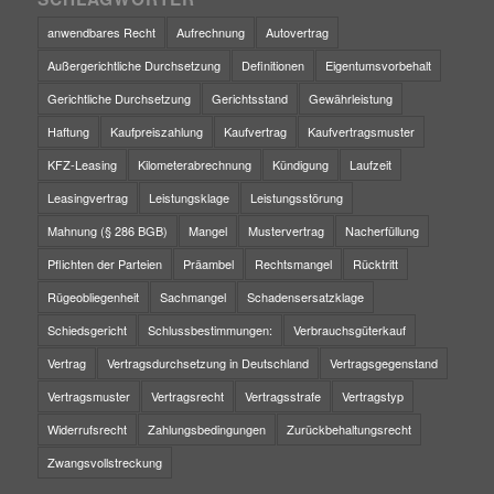
anwendbares Recht
Aufrechnung
Autovertrag
Außergerichtliche Durchsetzung
Definitionen
Eigentumsvorbehalt
Gerichtliche Durchsetzung
Gerichtsstand
Gewährleistung
Haftung
Kaufpreiszahlung
Kaufvertrag
Kaufvertragsmuster
KFZ-Leasing
Kilometerabrechnung
Kündigung
Laufzeit
Leasingvertrag
Leistungsklage
Leistungsstörung
Mahnung (§ 286 BGB)
Mangel
Mustervertrag
Nacherfüllung
Pflichten der Parteien
Präambel
Rechtsmangel
Rücktritt
Rügeobliegenheit
Sachmangel
Schadensersatzklage
Schiedsgericht
Schlussbestimmungen:
Verbrauchsgüterkauf
Vertrag
Vertragsdurchsetzung in Deutschland
Vertragsgegenstand
Vertragsmuster
Vertragsrecht
Vertragsstrafe
Vertragstyp
Widerrufsrecht
Zahlungsbedingungen
Zurückbehaltungsrecht
Zwangsvollstreckung