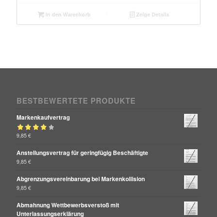
In den Warenkorb
Zeige Details
BESTBEWERTETE PRODUKTE
Markenkaufvertrag
Bewertet mit
9,85
€
von 5
4.00
Anstellungsvertrag für geringfügig Beschäftigte
9,85
€
Abgrenzungsvereinbarung bei Markenkollision
9,85
€
Abmahnung Wettbewerbsverstoß mit
Unterlassungserklärung