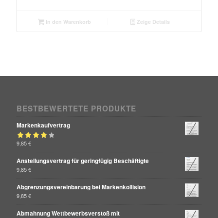
In den Warenkorb
Zeige Details
BESTBEWERTETE PRODUKTE
Markenkaufvertrag
Bewertet mit
9,85
€
von 5
4.00
Anstellungsvertrag für geringfügig Beschäftigte
9,85
€
Abgrenzungsvereinbarung bei Markenkollision
9,85
€
Abmahnung Wettbewerbsverstoß mit