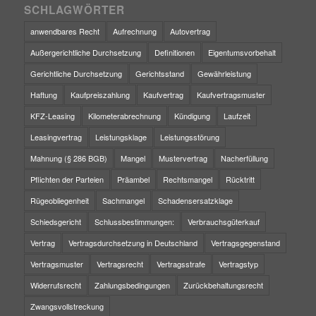
SCHLAGWÖRTER
anwendbares Recht
Aufrechnung
Autovertrag
Außergerichtliche Durchsetzung
Definitionen
Eigentumsvorbehalt
Gerichtliche Durchsetzung
Gerichtsstand
Gewährleistung
Haftung
Kaufpreiszahlung
Kaufvertrag
Kaufvertragsmuster
KFZ-Leasing
Kilometerabrechnung
Kündigung
Laufzeit
Leasingvertrag
Leistungsklage
Leistungsstörung
Mahnung (§ 286 BGB)
Mangel
Mustervertrag
Nacherfüllung
Pflichten der Parteien
Präambel
Rechtsmangel
Rücktritt
Rügeobliegenheit
Sachmangel
Schadensersatzklage
Schiedsgericht
Schlussbestimmungen:
Verbrauchsgüterkauf
Vertrag
Vertragsdurchsetzung in Deutschland
Vertragsgegenstand
Vertragsmuster
Vertragsrecht
Vertragsstrafe
Vertragstyp
Widerrufsrecht
Zahlungsbedingungen
Zurückbehaltungsrecht
Zwangsvollstreckung