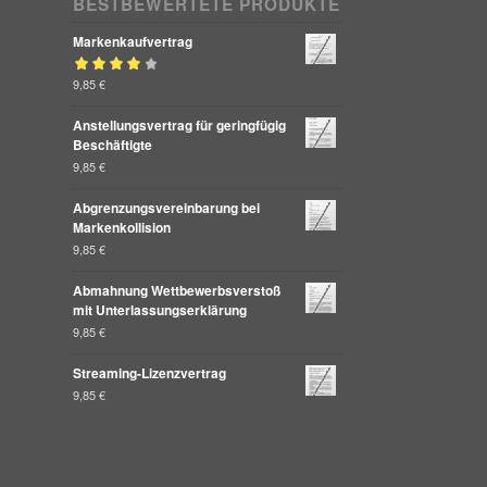
BESTBEWERTETE PRODUKTE
Markenkaufvertrag
Bewertet mit
9,85
€
von 5
4.00
Anstellungsvertrag für geringfügig
Beschäftigte
9,85
€
Abgrenzungsvereinbarung bei
Markenkollision
9,85
€
Abmahnung Wettbewerbsverstoß
mit Unterlassungserklärung
9,85
€
Streaming-Lizenzvertrag
9,85
€