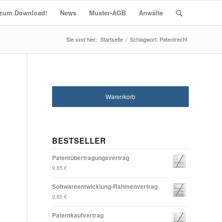
t zum Download!
News
Muster-AGB
Anwälte
Startseite
/
Schlagwort: Patentrecht
Warenkorb
BESTSELLER
Patentübertragungsvertrag
9,85
€
Softwareentwicklung-Rahmenvertrag
9,85
€
Patentkaufvertrag