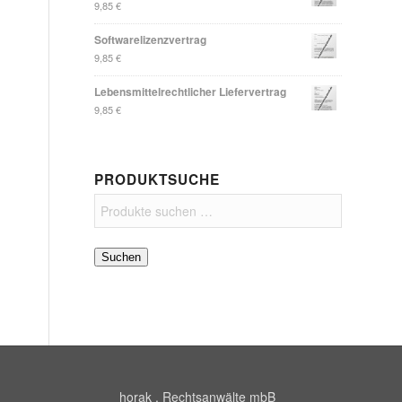
9,85
€
Softwarelizenzvertrag
9,85
€
Lebensmittelrechtlicher Liefervertrag
9,85
€
PRODUKTSUCHE
Suchen
horak . Rechtsanwälte mbB